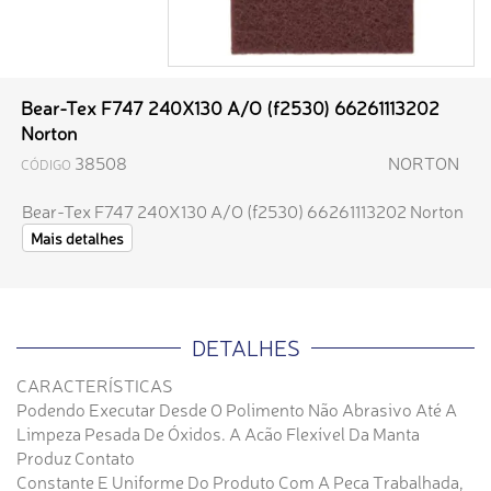
Bear-Tex F747 240X130 A/O (f2530) 66261113202
Norton
38508
NORTON
CÓDIGO
Bear-Tex F747 240X130 A/O (f2530) 66261113202 Norton
Mais detalhes
DETALHES
CARACTERÍSTICAS
Podendo Executar Desde O Polimento Não Abrasivo Até A
Limpeza Pesada De Óxidos. A Acão Flexível Da Manta
Produz Contato
Constante E Uniforme Do Produto Com A Peca Trabalhada,