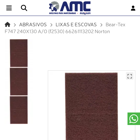
ABRASIVOS
LIXAS E ESCOVAS
Bear-Tex
F747 240X130 A/O (f2530) 66261113202 Norton