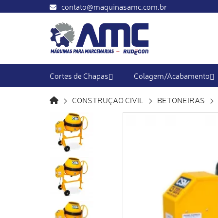
contato@maquinasamc.com.br
Cortes de Chapas
Colagem/Acabamento
CONSTRUÇAO CIVIL
BETONEIRAS