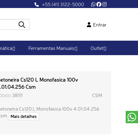
+55 (41) 3122-5000
Entrar
ática
Ferramentas Manuais
Outlet
etoneira Cs120 L Monofasica 100v
.01.04.256 Csm
38111
CSM
ÓDIGO
etoneira Cs120 L Monofasica 100v 4.01.04.256
Csm
Mais detalhes