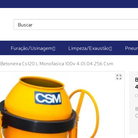
Furação/Usinagem
Limpeza/Exaustão
Pneum
Betoneira Cs120 L Monofasica 100v 4.01.04.256 Csm
B
4
C
B