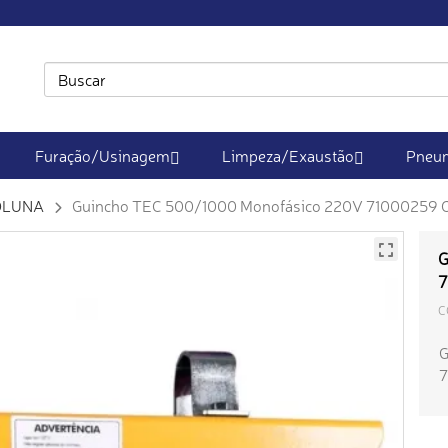
Furação/Usinagem
Limpeza/Exaustão
Pneum
OLUNA
Guincho TEC 500/1000 Monofásico 220V 71000259
G
7
C
G