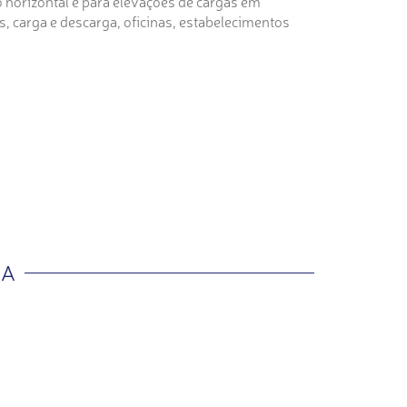
 horizontal e para elevações de cargas em
, carga e descarga, oficinas, estabelecimentos
IA