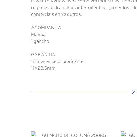
Possui diversos usos como em Indústrias, Constru
regimes de trabalhos intermitentes, içamentos e t
comerciais entre outros.
ACOMPANHA
Manual
1 gancho
GARANTIA
12 meses pelo Fabricante
11X23.5mm
2