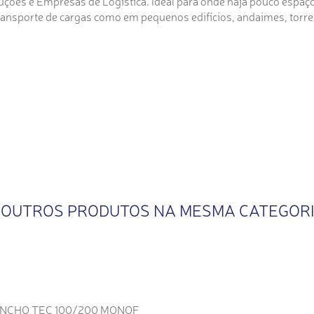
ções e Empresas de Logística. Ideal para onde haja pouco espaço
ransporte de cargas como em pequenos edifícios, andaimes, torres
 OUTROS PRODUTOS NA MESMA CATEGOR