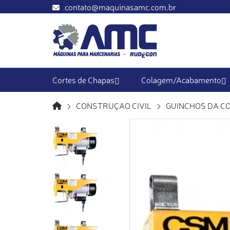
contato@maquinasamc.com.br
Cortes de Chapas
Colagem/Acabamento
CONSTRUÇAO CIVIL
GUINCHOS DA C