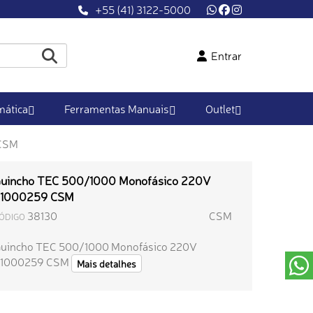
+55 (41) 3122-5000
Entrar
ática
Ferramentas Manuais
Outlet
 CSM
uincho TEC 500/1000 Monofásico 220V
1000259 CSM
38130
CSM
ÓDIGO
uincho TEC 500/1000 Monofásico 220V
71000259 CSM
Mais detalhes