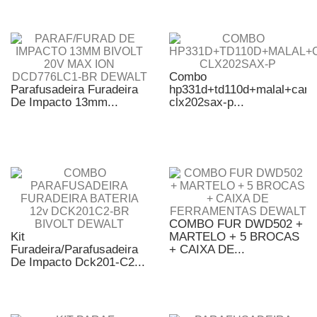
Combo
Parafusadeira Furadeira
hp331d+td110d+malal+car+b
De Impacto 13mm...
clx202sax-p...
COMBO FUR DWD502 +
Kit
MARTELO + 5 BROCAS
Furadeira/Parafusadeira
+ CAIXA DE...
De Impacto Dck201-C2...