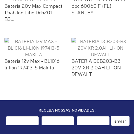
Bateria 20v Max Compact
6pc 60060 F (FL)
1.5ah Ion Litio Dcb201-
STANLEY
B3...
Bateria 12v Max - BL1016
BATERIA DCB203-B3
li-lion 197413-5 Makita
20V XR 2.0AH LI-ION
DEWALT
RECEBA NOSSAS NOVIDADES:
enviar