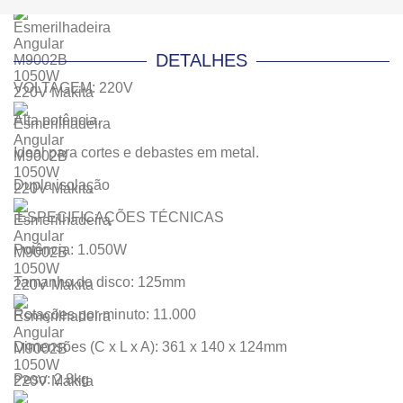
DETALHES
VOLTAGEM: 220V
Alta potência.
Ideal para cortes e debastes em metal.
Dupla isolação
.ESPECIFICAÇÕES TÉCNICAS
Potência: 1.050W
Tamanho do disco: 125mm
Rotações por minuto: 11.000
Dimensões (C x L x A): 361 x 140 x 124mm
Peso: 2.8kg