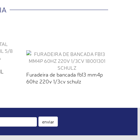
IA
Furadeira
IL
60hz 350
Furadeira de bancada fb13 mm4p
60hz 220v 1/3cv schulz
enviar