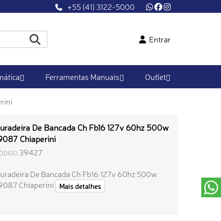
+55 (41) 3122-5000
Entrar
ática
Ferramentas Manuais
Outlet
rini
uradeira De Bancada Ch Fb16 127v 60hz 500w
9087 Chiaperini
39427
ÓDIGO
uradeira De Bancada Ch Fb16 127v 60hz 500w
9087 Chiaperini
Mais detalhes