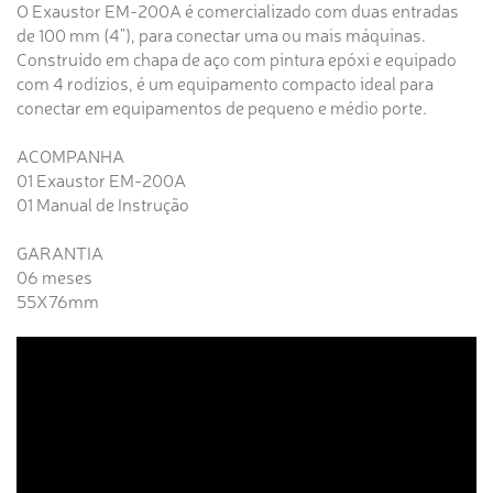
O Exaustor EM-200A é comercializado com duas entradas
de 100 mm (4"), para conectar uma ou mais máquinas.
Construído em chapa de aço com pintura epóxi e equipado
com 4 rodízios, é um equipamento compacto ideal para
conectar em equipamentos de pequeno e médio porte.
ACOMPANHA
01 Exaustor EM-200A
01 Manual de Instrução
GARANTIA
06 meses
55X76mm