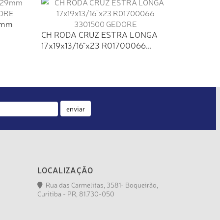
9mm
CH RODA CRUZ ESTRA LONGA
17x19x13/16"x23 R01700066...
enviar
LOCALIZAÇÃO
Rua das Carmelitas, 3581- Boqueirão,
Curitiba - PR, 81.730-050