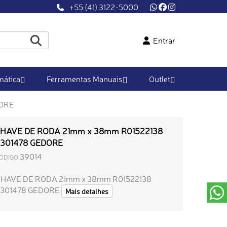
+55 (41) 3122-5000
Entrar
ática
Ferramentas Manuais
Outlet
DORE
HAVE DE RODA 21mm x 38mm R01522138
301478 GEDORE
39014
ÓDIGO
HAVE DE RODA 21mm x 38mm R01522138
3301478 GEDORE
Mais detalhes