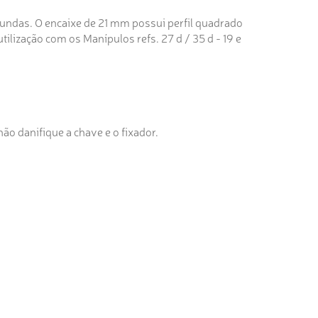
undas. O encaixe de 21 mm possui perfil quadrado
ilização com os Manípulos refs. 27 d / 35 d - 19 e
ão danifique a chave e o fixador.