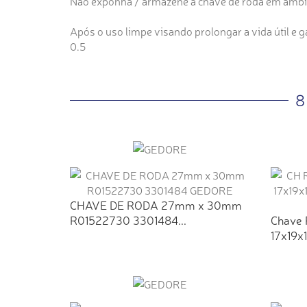
Não exponha / armazene a chave de roda em ambie
Após o uso limpe visando prolongar a vida útil e 
0.5
8
CHAVE DE RODA 27mm x 30mm
R01522730 3301484...
Chave 
17x19x1