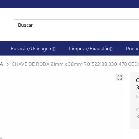
Furação/Usinagem
Limpeza/Exaustão
Pneum
DA
CHAVE DE RODA 21mm x 38mm R01522138 3301478 GE
C
3
C
C