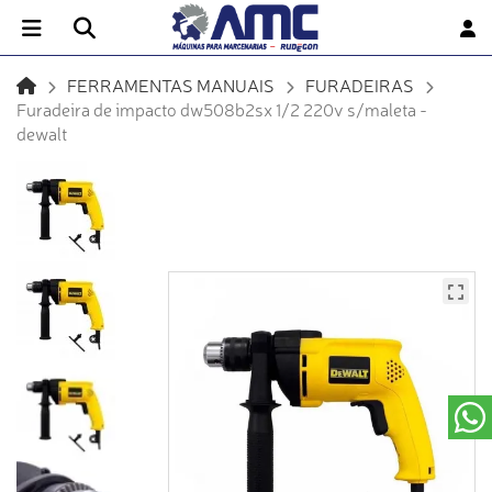
FERRAMENTAS MANUAIS
FURADEIRAS
Furadeira de impacto dw508b2sx 1/2 220v s/maleta -
dewalt