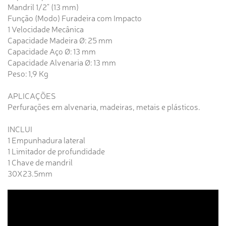
Mandril 1/2" (13 mm)
Função (Modo) Furadeira com Impacto
1 Velocidade Mecânica
Capacidade Madeira Ø: 25 mm
Capacidade Aço Ø: 13 mm
Capacidade Alvenaria Ø: 13 mm
Peso: 1,9 Kg
APLICAÇÕES
Perfurações em alvenaria, madeiras, metais e plásticos.
INCLUI
1 Empunhadura lateral
1 Limitador de profundidade
1 Chave de mandril
30X23.5mm