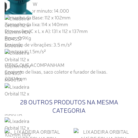
Potência: 180W
Oscilações por minuto: 14.000
Tamanho da Base: 112 x 102mm
Tamanho da lixa: 114 x 140mm
Dimensões(C x L x A): 131 x 112 x 137mm
Peso : 0.9Kg
Emissão de vibrações: 3.5 m/s²
Incerteza K: 1.5m/s²
ITENS QUE ACOMPANHAM
Conjunto de lixas, saco coletor e furador de lixas.
22X14mm
28 OUTROS PRODUTOS NA MESMA
CATEGORIA