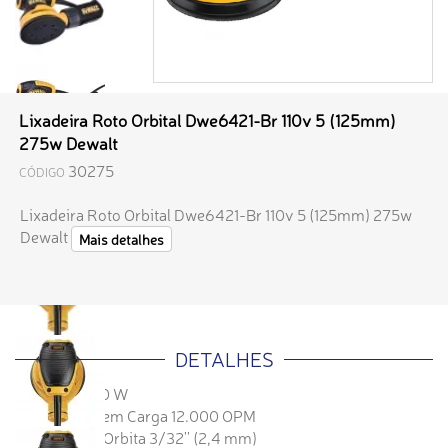
Lixadeira Roto Orbital Dwe6421-Br 110v 5 (125mm)
275w Dewalt
30275
CÓDIGO
Lixadeira Roto Orbital Dwe6421-Br 110v 5 (125mm) 275w
Dewalt
Mais detalhes
DETALHES
Potência: 280 W
Velocidade sem Carga 12.000 OPM
Diâmetro de Orbita 3/32'' (2,4 mm)