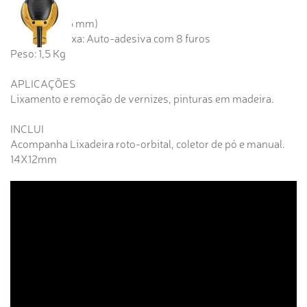
1 Velocidade
Lixa Ø 5'' (125 mm)
Fixação da Lixa: Auto-adesiva com 8 furos
Peso: 1,5 Kg
APLICAÇÕES
Lixamento e remoção de vernizes, pinturas em madeira.
INCLUI
Acompanha Lixadeira roto-orbital, coletor de pó e manual.
14X12mm