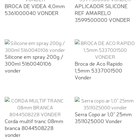
BROCA DE VIDEA 4,0mm
APLICADOR SILICONE
5361000040 VONDER
REF AMARELO
3599500000 VONDER
Silicone em spray 200g /
300ml 5160040106
Broca de Aco Rapido
vonder
1,5mm 5337001500
Vonder
Serra Copo ar 1,0" 25mm
Corda multif tranc 08mm
3511025000 Vonder
branca 8044508228
vonder