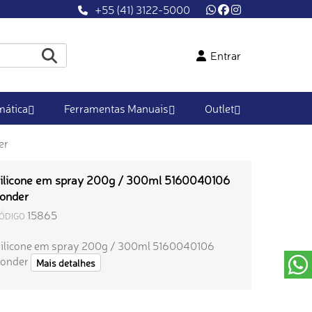
+55 (41) 3122-5000
Entrar
ática
Ferramentas Manuais
Outlet
er
ilicone em spray 200g / 300ml 5160040106
onder
15865
ÓDIGO
ilicone em spray 200g / 300ml 5160040106
onder
Mais detalhes