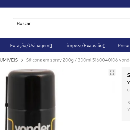
Furação/Usinagem
Limpeza/Exaustão
Pneum
UMIVEIS
Silicone em spray 200g / 300ml 5160040106 vond
S
v
C
S
v