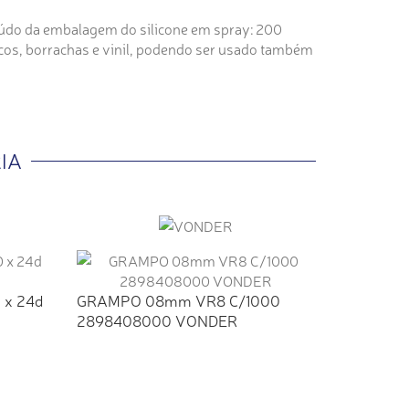
nteúdo da embalagem do silicone em spray: 200
sticos, borrachas e vinil, podendo ser usado também
IA
Broca de
0 x 24d
GRAMPO 08mm VR8 C/1000
5361000
2898408000 VONDER