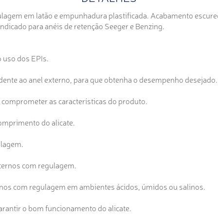
agem em latão e empunhadura plastificada. Acabamento escureci
Indicado para anéis de retenção Seeger e Benzing.
o uso dos EPIs.
ondente ao anel externo, para que obtenha o desempenho desejado.
o comprometer as características do produto.
omprimento do alicate.
ulagem.
externos com regulagem.
ernos com regulagem em ambientes ácidos, úmidos ou salinos.
garantir o bom funcionamento do alicate.