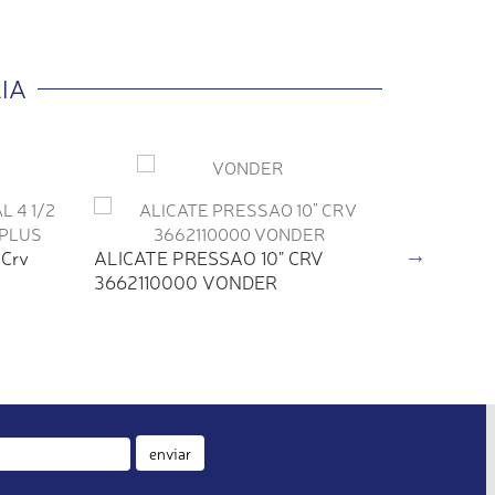
IA
ALICATE
 Crv
ALICATE PRESSAO 10" CRV
RENTE 5 
3662110000 VONDER
enviar