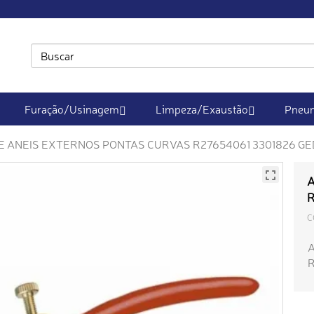
Furação/Usinagem
Limpeza/Exaustão
Pneum
E ANEIS EXTERNOS PONTAS CURVAS R27654061 3301826 G
A
R
C
R