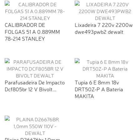
CALIBRADOR DE
Lixadeira 7 220v 2200w
FOLGAS 51 A 0.889MM
dwe493pwb2 dewalt
78-214 STANLEY
Parafusadeira De Impacto
Tupia 6 E 8mm 18v
Dcf805br 12 V Bivolt...
DRT50Z-P A Bateria
MAKITA
Plaina D26676br 1,0mm