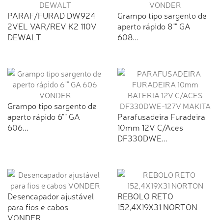
PARAF/FURAD DW924
Grampo tipo sargento de
2VEL VAR/REV K2 110V
aperto rápido 8"" GA
DEWALT
608...
Grampo tipo sargento de
aperto rápido 6"" GA
Parafusadeira Furadeira
606...
10mm 12V C/Aces
DF330DWE...
Desencapador ajustável
REBOLO RETO
para fios e cabos
152,4X19X31 NORTON
VONDER