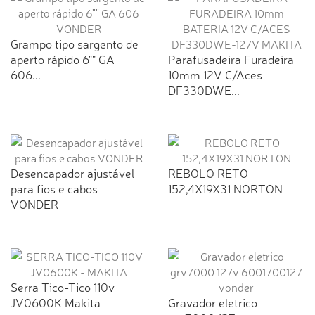
Grampo tipo sargento de
aperto rápido 6"" GA
Parafusadeira Furadeira
606...
10mm 12V C/Aces
DF330DWE...
Desencapador ajustável
REBOLO RETO
para fios e cabos
152,4X19X31 NORTON
VONDER
Serra Tico-Tico 110v
JV0600K Makita
Gravador eletrico