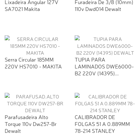
Lixadeira Angular 127V
Furadeira De 3/8 (10mm)
SA7021 Makita
110v Dwd014 Dewalt
Serra Circular 185MM
TUPIA PARA
220V HS7010 - MAKITA
LAMINADOS DWE6000-
B2 220V (14395)...
Parafusadeira Alto
CALIBRADOR DE
Torque 110v Dw257-Br
FOLGAS 51 A 0.889MM
Dewalt
78-214 STANLEY