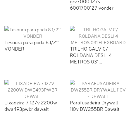
grv7000 127v
6001700127 vonder
Tesoura para poda 8.1/2""
VONDER
TRILHO GALV C/
ROLDANA DESLI 4
METROS 031...
Lixadeira 7 127v 2200w
Parafusadeira Drywall
dwe493pwbr dewalt
110v DW255BR Dewalt