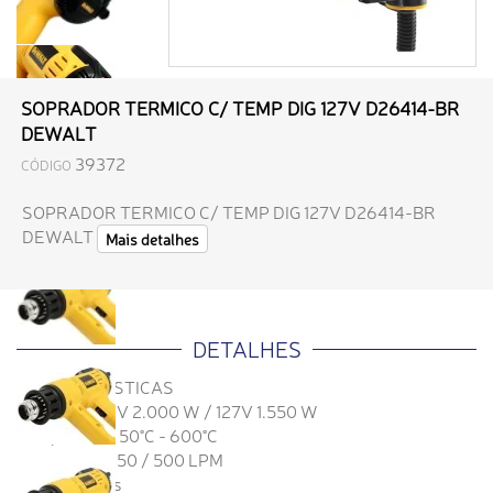
SOPRADOR TERMICO C/ TEMP DIG 127V D26414-BR
DEWALT
39372
CÓDIGO
SOPRADOR TERMICO C/ TEMP DIG 127V D26414-BR
DEWALT
Mais detalhes
DETALHES
CARACTERÍSTICAS
Potência 220V 2.000 W / 127V 1.550 W
Temperatura 50°C - 600°C
Fluxo de Ar 250 / 500 LPM
2 Velocidades