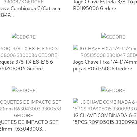
Jogo Chave Estrela 3/8-1 6 
have Combinada C/Catraca
R01195006 Gedore
8-19...
oquete 3/8 TX E8-E18 6
Jogo Chave Fixa 1/4-1.1/4m
R51208006 Gedore
peças R05135008 Gedore
JG CHAVE COMBINADA 6-
QUETES DE IMPACTO SET
15PCS R09105015 3300993.
-21mm R63043003...