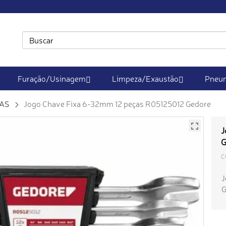
Furação/Usinagem
Limpeza/Exaustão
Pneum
TAS
Jogo Chave Fixa 6-32mm 12 peças R05125012 Gedore
J
G
C
J
G