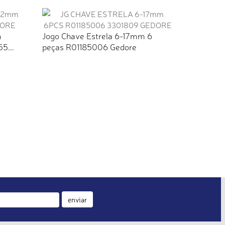
m
Jogo Chave Estrela 6-17mm 6
5...
peças R01185006 Gedore
enviar