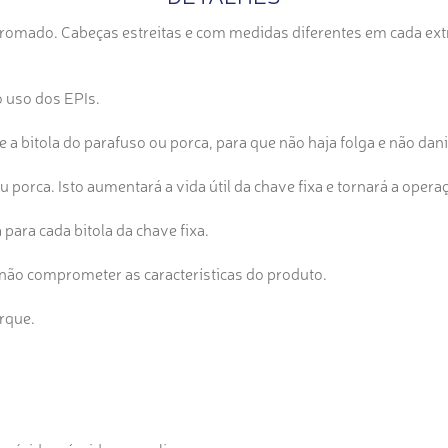
omado. Cabeças estreitas e com medidas diferentes em cada ex
o uso dos EPIs.
a bitola do parafuso ou porca, para que não haja folga e não danif
 porca. Isto aumentará a vida útil da chave fixa e tornará a oper
para cada bitola da chave fixa.
 não comprometer as características do produto.
orque.