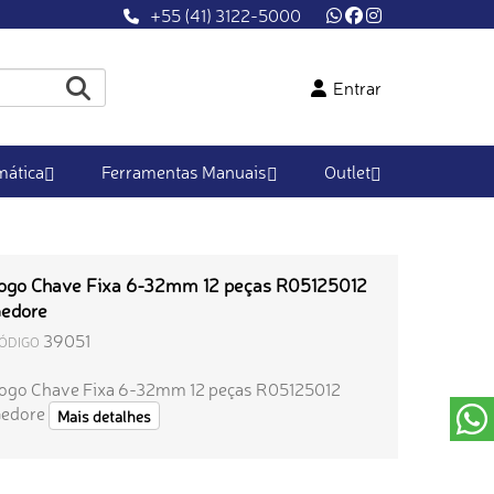
+55 (41) 3122-5000
Entrar
ática
Ferramentas Manuais
Outlet
ogo Chave Fixa 6-32mm 12 peças R05125012
edore
39051
ÓDIGO
ogo Chave Fixa 6-32mm 12 peças R05125012
edore
Mais detalhes