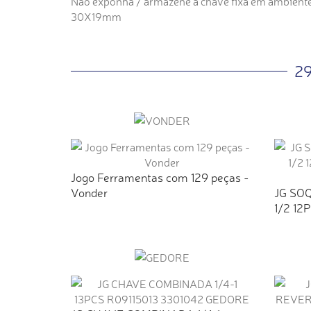
Não exponha / armazene a chave fixa em ambiente
30X19mm
2
Jogo Ferramentas com 129 peças -
Vonder
JG SO
1/2 12