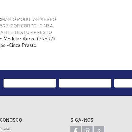
o Modular Aereo (79597)
rpo -Cinza Presto
 CONOSCO
SIGA-NOS
as AMC