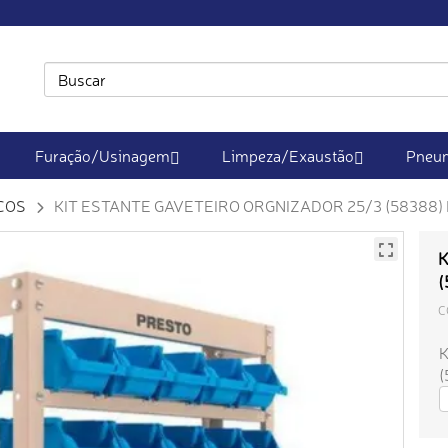
Furação/Usinagem
Limpeza/Exaustão
Pneum
COS
KIT ESTANTE GAVETEIRO ORGNIZADOR 25/3 (58388)
K
(
C
K
(