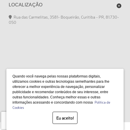
LOCALIZAÇÃO
Rua das Carmelitas, 3581- Boqueirão, Curitiba - PR, 81.730-
050
FORMAS DE PAGAMENTO
Quando você navega pelas nossas plataformas digitais,
utilizamos cookies e outras tecnologias semelhantes para lhe
oferecer a melhor experiência de navegação, personalizar
publicidade e recomendar conteúdos de seu interesse, entre
outras funcionalidades. Conheça melhor essas e outras
SELOS
Política de
informações acessando e concordando com nossa
Cookies
Eu aceito!
Desenvolvido por Bruc Internet