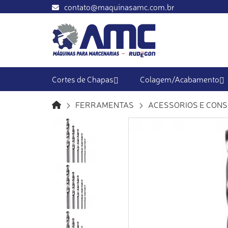
contato@maquinasamc.com.br
Cortes de Chapas
Colagem/Acabamento
FERRAMENTAS
ACESSORIOS E CONS