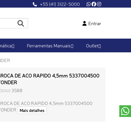
+55 (41) 3122-5000
Entrar
ática
Ferramentas Manuais
Outlet
NDER
ROCA DE ACO RAPIDO 4,5mm 5337004500
VONDER
3588
ÓDIGO
BROCA DE ACO RAPIDO 4,5mm 5337004500
VONDER
Mais detalhes