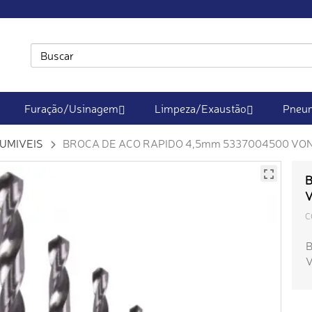
Furação/Usinagem
Limpeza/Exaustão
Pneum
UMIVEIS
BROCA DE ACO RAPIDO 4,5mm 5337004500 VO
B
C