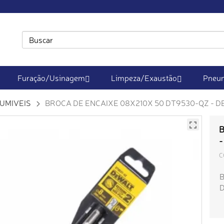
Furação/Usinagem
Limpeza/Exaustão
Pneum
UMIVEIS
BROCA DE ENCAIXE 08X210X 50 DT9530-QZ - 
B
-
C
B