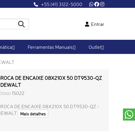
+55 (41) 3122-5000
Entrar
ática
Ferramentas Manuais
Outlet
DEWALT
ROCA DE ENCAIXE 08X210X 50 DT9530-QZ
 DEWALT
15022
ÓDIGO
ROCA DE ENCAIXE 08X210X 50 DT9530-QZ -
DEWALT
Mais detalhes