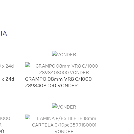
IA
0 x 24d
GRAMPO 08mm VR8 C/1000
2898408000 VONDER
00