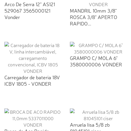
Arco De Serra 12" AS121
529067 3565000121
MANDRIL 10mm 3/8"
Vonder
ROSCA 3/8" APERTO
RAPIDO...
GRAMPO C/ MOLA 6"
3580000006 VONDER
Carregador de bateria 18V
ICBV 1805 - VONDER
Arruela lisa 5/8 zb
Broca de Aco Rapido
81045101 ciser