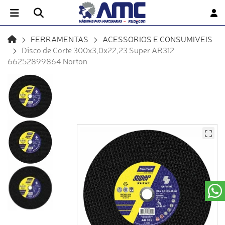
FERRAMENTAS
ACESSORIOS E CONSUMIVEIS
Disco de Corte 300x3,0x22,23 Super AR312
66252899864 Norton