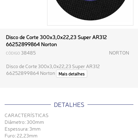
Disco de Corte 300x3,0x22,23 Super AR312
66252899864 Norton
38485
NORTON
CÓDIGO
Disco de Corte 300x3,0x22,23 Super AR312
66252899864 Norton
Mais detalhes
DETALHES
CARACTERÍSTICAS
Diâmetro: 300mm
Espessura: 3mm
Furo: 22,23mm