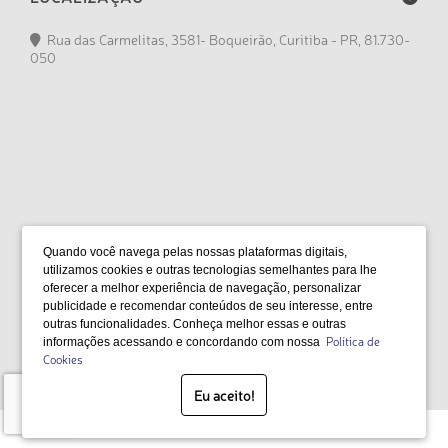
Rua das Carmelitas, 3581- Boqueirão, Curitiba - PR, 81.730-
050
FORMAS DE PAGAMENTO
Quando você navega pelas nossas plataformas digitais,
utilizamos cookies e outras tecnologias semelhantes para lhe
oferecer a melhor experiência de navegação, personalizar
publicidade e recomendar conteúdos de seu interesse, entre
outras funcionalidades. Conheça melhor essas e outras
SELOS
Política de
informações acessando e concordando com nossa
Cookies
Eu aceito!
Desenvolvido por Bruc Internet