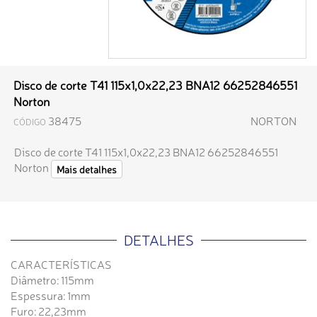
Disco de corte T41 115x1,0x22,23 BNA12 66252846551
Norton
38475
NORTON
CÓDIGO
Disco de corte T41 115x1,0x22,23 BNA12 66252846551
Norton
Mais detalhes
DETALHES
CARACTERÍSTICAS
Diâmetro: 115mm
Espessura: 1mm
Furo: 22,23mm