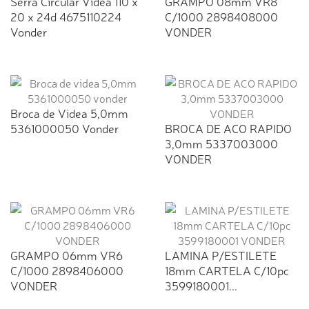
Serra Circular Videa 110 x
GRAMPO 08mm VR8
20 x 24d 4675110224
C/1000 2898408000
Vonder
VONDER
Broca de Videa 5,0mm
5361000050 Vonder
BROCA DE ACO RAPIDO
3,0mm 5337003000
VONDER
GRAMPO 06mm VR6
LAMINA P/ESTILETE
C/1000 2898406000
18mm CARTELA C/10pc
VONDER
3599180001...