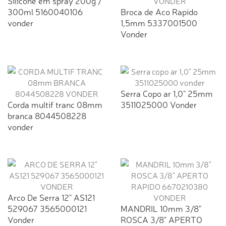
Silicone em spray 200g /
300ml 5160040106
Broca de Aco Rapido
vonder
1,5mm 5337001500
Vonder
Serra Copo ar 1,0" 25mm
Corda multif tranc 08mm
3511025000 Vonder
branca 8044508228
vonder
Arco De Serra 12" AS121
529067 3565000121
MANDRIL 10mm 3/8"
Vonder
ROSCA 3/8" APERTO