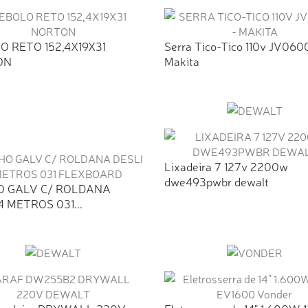
O RETO 152,4X19X31
Serra Tico-Tico 110v JV060
ON
Makita
Lixadeira 7 127v 2200w
dwe493pwbr dewalt
O GALV C/ ROLDANA
4 METROS 031...