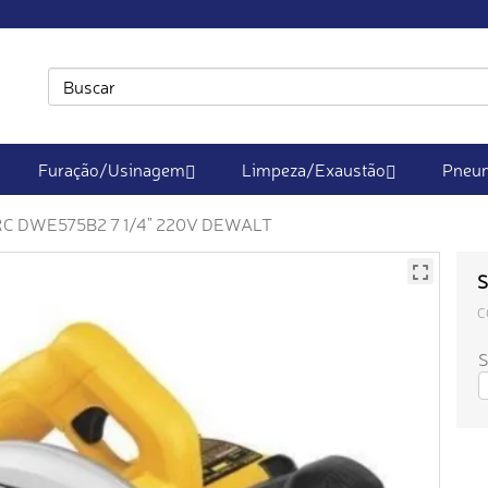
Furação/Usinagem
Limpeza/Exaustão
Pneum
C DWE575B2 7 1/4" 220V DEWALT
S
C
S