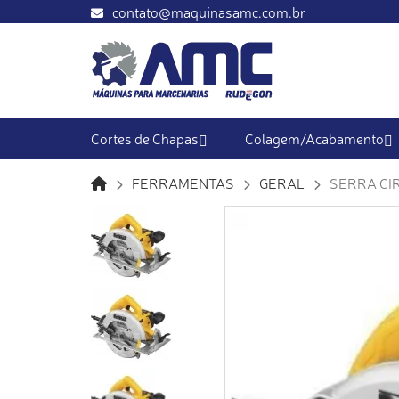
contato@maquinasamc.com.br
Cortes de Chapas
Colagem/Acabamento
FERRAMENTAS
GERAL
SERRA CIR