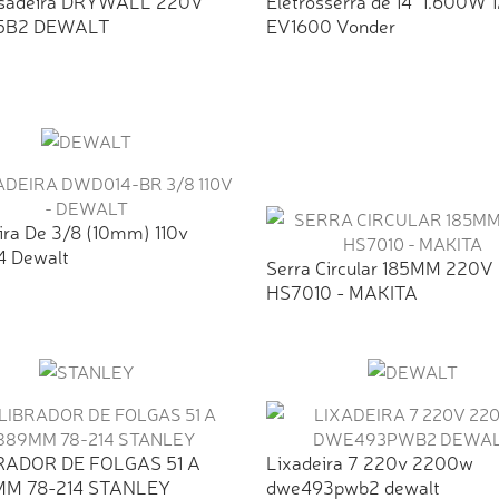
usadeira DRYWALL 220V
Eletrosserra de 14" 1.600W 
5B2 DEWALT
EV1600 Vonder
ira De 3/8 (10mm) 110v
 Dewalt
Serra Circular 185MM 220V
HS7010 - MAKITA
RADOR DE FOLGAS 51 A
Lixadeira 7 220v 2200w
MM 78-214 STANLEY
dwe493pwb2 dewalt