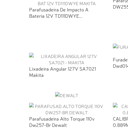
Paraf
DW25
Parafusadeira De Impacto A
Bateria 12V TD111DWYE...
Furade
Dwd014
Lixadeira Angular 127V SA7021
Makita
Parafusadeira Alto Torque 110v
CALIB
Dw257-Br Dewalt
0.889