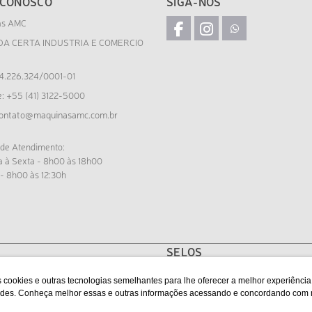
 CONOSCO
SIGA-NOS
as AMC
DA CERTA INDUSTRIA E COMERCIO
4.226.324/0001-01
e: +55 (41) 3122-5000
ontato@maquinasamc.com.br
 de Atendimento:
 à Sexta - 8h00 às 18h00
- 8h00 às 12:30h
SELOS
 cookies e outras tecnologias semelhantes para lhe oferecer a melhor experiênci
idades. Conheça melhor essas e outras informações acessando e concordando com
Desenvolvido por Bruc Internet