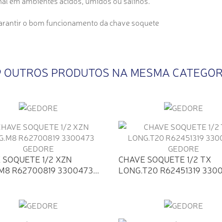
al em ambientes ácidos, úmidos ou salinos.
 garantir o bom funcionamento da chave soquete
9 OUTROS PRODUTOS NA MESMA CATEGOR
 SOQUETE 1/2 XZN
CHAVE SOQUETE 1/2 TX
M8 R62700819 3300473...
LONG.T20 R62451319 3300