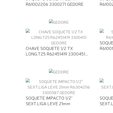
R61002206 3300271 GEDORE
R6100
SOQUET
CHAVE SOQUETE 1/2 TX
R6100
LONG.T25 R62451419 3300451...
SOQUETE IMPACTO 1/2"
SOQUE
SEXT.LIGA LEVE 21mm
SEXT.
R63042116...
R63041