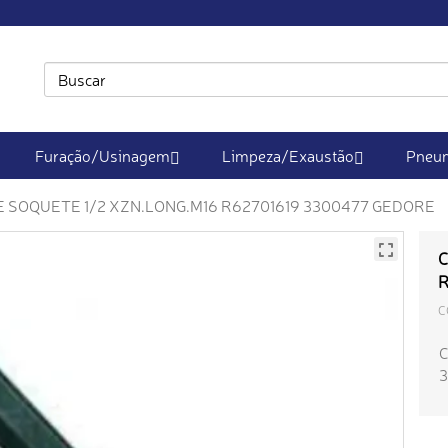
Furação/Usinagem
Limpeza/Exaustão
Pneum
 SOQUETE 1/2 XZN.LONG.M16 R62701619 3300477 GEDORE
C
R
C
C