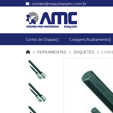
contato@maquinasamc.com.br
Cortes de Chapas
Colagem/Acabamento
FERRAMENTAS
SOQUETES
CHAVE