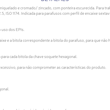
quelado e cromado/ zincado, com ponteira escurecida. Para tra
.5, ISO 1174. Indicada para parafusos com perfil de encaixe sexta
o uso dos EPIs.
ixe e a bitola correspondente a bitola do parafuso, para que não h
 para cada bitola da chave soquete hexagonal.
xcessivo, para não comprometer as características do produto.
gonal.