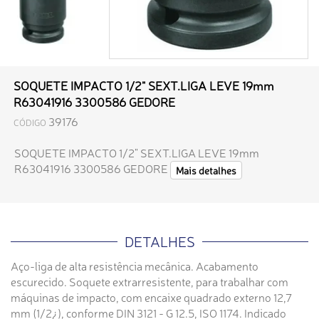
SOQUETE IMPACTO 1/2" SEXT.LIGA LEVE 19mm
R63041916 3300586 GEDORE
39176
CÓDIGO
SOQUETE IMPACTO 1/2" SEXT.LIGA LEVE 19mm
R63041916 3300586 GEDORE
Mais detalhes
DETALHES
Aço-liga de alta resistência mecânica. Acabamento
escurecido. Soquete extrarresistente, para trabalhar com
máquinas de impacto, com encaixe quadrado externo 12,7
mm (1/2¿), conforme DIN 3121 - G 12.5, ISO 1174. Indicado