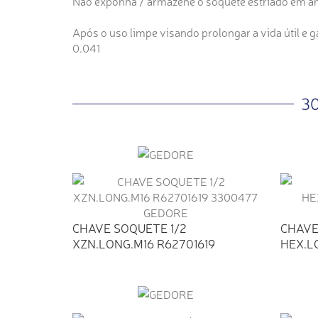
Não exponha / armazene o soquete estriado em am
Após o uso limpe visando prolongar a vida útil e 
0.041
3
CHAVE SOQUETE 1/2
CHAVE
XZN.LONG.M16 R62701619
HEX.L
3300477...
330038