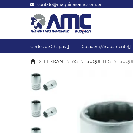
contato@maquinasamc.com.br
Cortes de Chapas
Colagem/Acabamento
FERRAMENTAS
SOQUETES
SOQUE