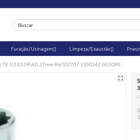
Furação/Usinagem
Limpeza/Exaustão
Pneum
TE 1/2 ESTRIAD.27mm R61102707 3300342 GEDORE
S
C
S