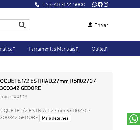
+55 (41) 3122-5000
Entrar
ática
Ferramentas Manuais
Outlet
OQUETE 1/2 ESTRIAD.27mm R61102707
3300342 GEDORE
38808
ÓDIGO
OQUETE 1/2 ESTRIAD.27mm R61102707
3300342 GEDORE
Mais detalhes