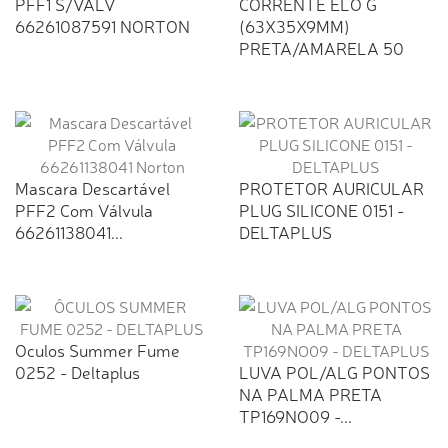
PFF1 S/VALV
CORRENTE ELO G
66261087591 NORTON
(63X35X9MM)
PRETA/AMARELA 50
MTS...
Mascara Descartável
PROTETOR AURICULAR
PFF2 Com Válvula
PLUG SILICONE 0151 -
66261138041...
DELTAPLUS
Oculos Summer Fume
0252 - Deltaplus
LUVA POL/ALG PONTOS
NA PALMA PRETA
TP169NO09 -...