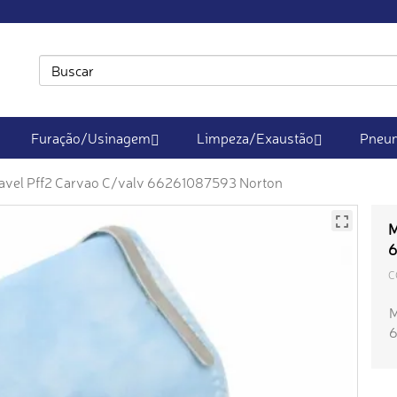
Furação/Usinagem
Limpeza/Exaustão
Pneum
avel Pff2 Carvao C/valv 66261087593 Norton
M
6
C
M
6