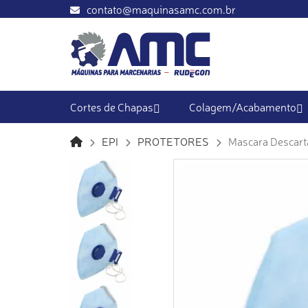
contato@maquinasamc.com.br
Cortes de Chapas
Colagem/Acabamento
EPI
PROTETORES
Mascara Descart