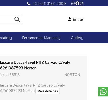
+55 (41) 3122-5000
Entrar
ática
Ferramentas Manuais
Outlet
ascara Descartavel Pff2 Carvao C/valv
6261087593 Norton
38518
NORTON
ÓDIGO
ascara Descartavel Pff2 Carvao C/valv
6261087593 Norton
Mais detalhes