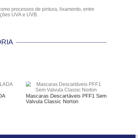
como processos de pintura, lixamento, entre
iações UVA e UVB.
RIA
DA
Mascaras Descartáveis PFF1 Sem
MÁSCARA
Valvula Classic Norton
1300 - 