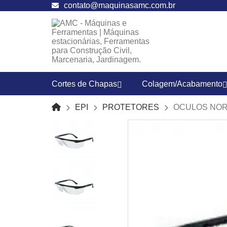
contato@maquinasamc.com.br
Cortes de Chapas
Colagem/Acabamento
EPI
PROTETORES
OCULOS NORS