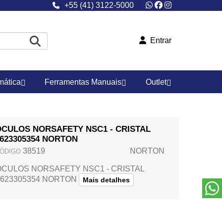
+55 (41) 3122-5000
Entrar
ática
Ferramentas Manuais
Outlet
OCULOS NORSAFETY NSC1 - CRISTAL
623305354 NORTON
38519
NORTON
ÓDIGO
OCULOS NORSAFETY NSC1 - CRISTAL
6623305354 NORTON
Mais detalhes