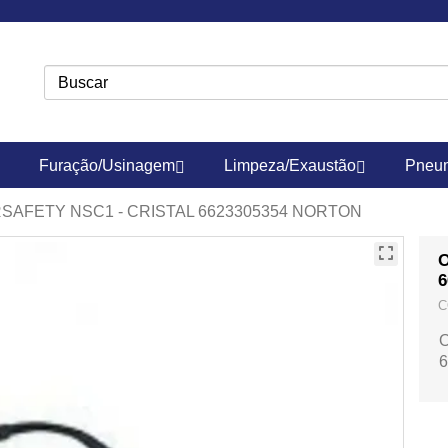
Furação/Usinagem
Limpeza/Exaustão
Pneum
AFETY NSC1 - CRISTAL 6623305354 NORTON
6
C