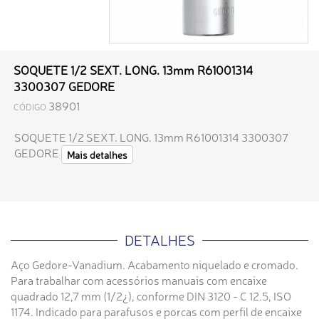
SOQUETE 1/2 SEXT. LONG. 13mm R61001314
3300307 GEDORE
38901
CÓDIGO
SOQUETE 1/2 SEXT. LONG. 13mm R61001314 3300307
GEDORE
Mais detalhes
DETALHES
Aço Gedore-Vanadium. Acabamento niquelado e cromado.
Para trabalhar com acessórios manuais com encaixe
quadrado 12,7 mm (1/2¿), conforme DIN 3120 - C 12.5, ISO
1174. Indicado para parafusos e porcas com perfil de encaixe