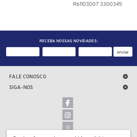
R61103007 3300345
GEDORE
RECEBA NOSSAS NOVIDADES:
enviar
FALE CONOSCO
SIGA-NOS