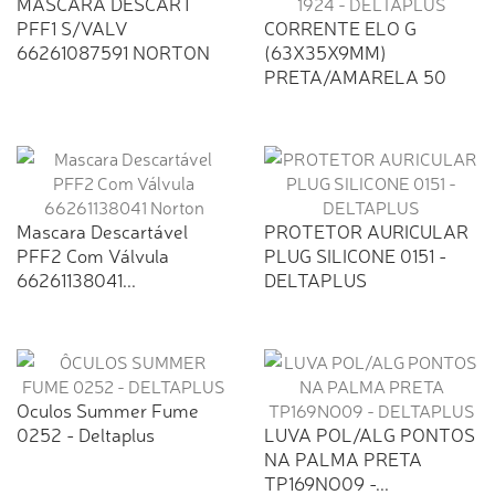
MASCARA DESCART
PFF1 S/VALV
CORRENTE ELO G
66261087591 NORTON
(63X35X9MM)
PRETA/AMARELA 50
MTS...
Mascara Descartável
PROTETOR AURICULAR
PFF2 Com Válvula
PLUG SILICONE 0151 -
66261138041...
DELTAPLUS
Oculos Summer Fume
0252 - Deltaplus
LUVA POL/ALG PONTOS
NA PALMA PRETA
TP169NO09 -...