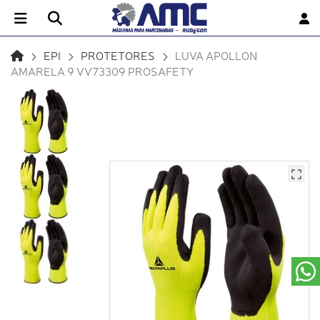
EPI
PROTETORES
LUVA APOLLON
AMARELA 9 VV73309 PROSAFETY